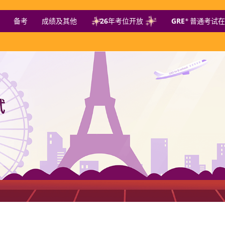
备考
成绩及其他
26年考位开放
GRE
普通考试在
®