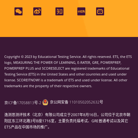
Copyright © 2023 by Educational Testing Service. All rights reserved. ETS, the ETS
logo, MEASURING THE POWER OF LEARNING, E-RATER, GRE, POWERPREP,
POWERPREP PLUS and SCORESELECT are registered trademarks of Educational
Testing Service (ETS) in the United States and other countries and used under
license. SCOREITNOW! is a trademark of ETS and used under license. All other
trademarks are the property of their respective owners.
京公网安备 11010502052632号
京ICP备17058813号-2
逸测思测评技术（北京）有限公司成立于2007年8月16日，公司位于北京市朝
阳区东三环北路3号B座1716室，主要负责托福考试、GRE普通考试以及其它
ETS产品在中国市场的推广。