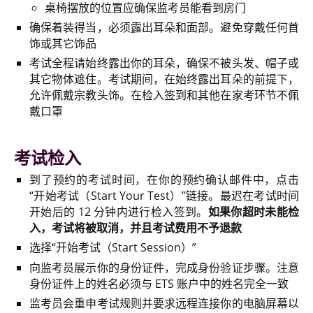
桌椅摆放的位置应确保监考员能看到房门
确保着装得当，必须露出耳朵和面部。避免穿戴任何首
饰或其它饰品
考试全程请始终露出你的耳朵，确保不被头发、帽子或
其它物体遮住。考试期间，在始终露出耳朵的前提下，
允许佩戴宗教头饰。在检入签到和其他在家考环节不佩
戴口罩
考试检入
到了预约的考试时间，在你的预约确认邮件中，点击
“开始考试（Start Your Test）”链接。最迟在考试时间
开始后的 12 分钟内进行检入签到。
如果你超时未能检
入，考试将被取消，并且考试费用不予退款
选择“开始考试（Start Session）”
向监考员展示你的身份证件，完成身份验证步骤。注意
身份证件上的姓名必须与 ETS 账户中的姓名完全一致
监考员会重申考试规则并要求远程连接你的电脑屏幕以