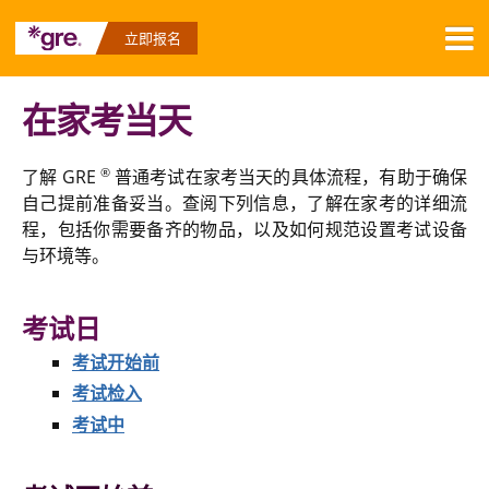
立即报名
申请商学院
在家考当天
申请研究生院
®
了解 GRE
普通考试在家考当天的具体流程，有助于确保
关于考试
自己提前准备妥当。查阅下列信息，了解在家考的详细流
程，包括你需要备齐的物品，以及如何规范设置考试设备
备考
与环境等。
成绩及其他
考试日
26年考位开放
考试开始前
®
GRE
普通考试在家考
考试检入
考试中
GRE官方合作